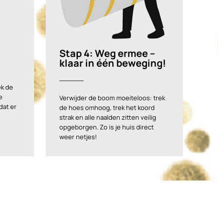
Stap 4: Weg ermee –
klaar in één beweging!
ek de
e
Verwijder de boom moeiteloos: trek
dat er
de hoes omhoog, trek het koord
strak en alle naalden zitten veilig
opgeborgen. Zo is je huis direct
weer netjes!