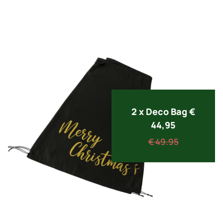
2 x Deco Bag €
44,95
€ 49.95