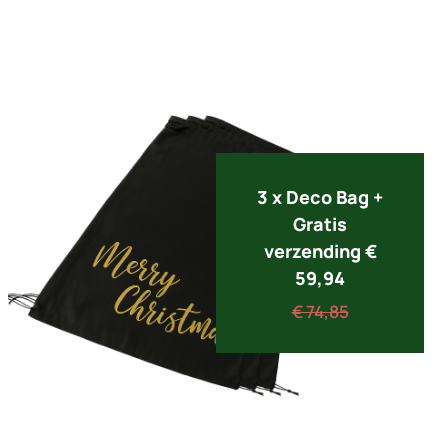
3 x Deco Bag +
Gratis
verzending €
59,94
€ 74,85